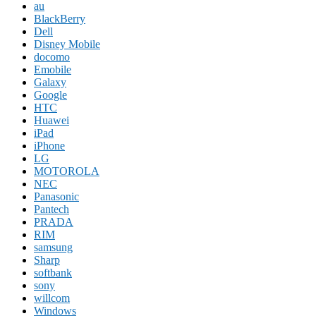
au
BlackBerry
Dell
Disney Mobile
docomo
Emobile
Galaxy
Google
HTC
Huawei
iPad
iPhone
LG
MOTOROLA
NEC
Panasonic
Pantech
PRADA
RIM
samsung
Sharp
softbank
sony
willcom
Windows