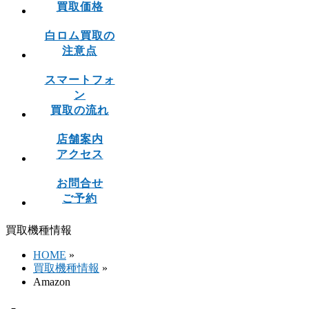
買取価格
白ロム買取の
注意点
スマートフォ
ン
買取の流れ
店舗案内
アクセス
お問合せ
ご予約
買取機種情報
HOME
»
買取機種情報
»
Amazon