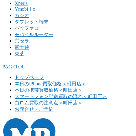
Xperia
Ymobiｌe
カシオ
タブレット端末
バッファロー
モバイルルーター
京セラ
富士通
東芝
PAGETOP
トップページ
本日のiPhone買取価格＜町田店＞
本日の携帯買取価格＜町田店＞
スマートフォン郵送買取の流れ＜町田店＞
白ロム買取の注意点＜町田店＞
お問合せ・ご予約