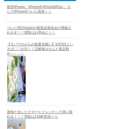
新型iPhone「iPhone8,iPhone8Plus,」そ
してiPhoneXついに発表！！
ついに明日Appleの新製品発表会が開催さ
れます！！買取はお早めに！！
【モバプロからの残暑見舞い】9月9日とい
えば〇〇の日！！正解者はなんと査定額
が・・・！
置物と化したスマートフォンだって買い取
れる！！！買取は109町田店へ☆