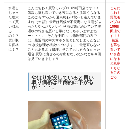
水没し
こんにちわ！買取モバプロ109町田店です！！
こんに
ちゃっ
気温も落ち着いていき夜になると肌寒くもなる
ちわ！
た端末
このごろ すっかり夏も終わり秋へと進んでいま
買取モ
って買
すね その証に最近は気候が不安定になり雨がふ
バプロ
い取れ
ったりやんだりという 秋雨状態が続いていて洗
109町
る
濯物の乾きも悪いし嫌になっちゃいますよね
田店で
の？？
ー・・・。 そんな中iPhone修理部門の方で
す！！
買い取
は、最近雨の中スマホを落としてしまったなど
気温
り価格
の 水没修理が相次いでいます。 最悪直らない
も落ち
は？？
こともある水没修理、そこでもし直らなかった
着いて
場合 買取に出せるのか出せないのかなどを今回
いき夜
は見ていきましょう
になる
と肌寒
くもな
るこの
やはり水没していると買い
ごろ
取り価格は圧倒的に下がる
…
が・・・。