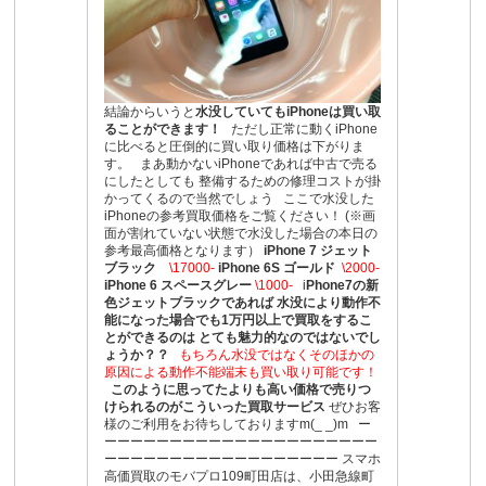
結論からいうと
水没していてもiPhoneは買い取
ることができます！
ただし正常に動くiPhone
に比べると圧倒的に買い取り価格は下がりま
す。 まあ動かないiPhoneであれば中古で売る
にしたとしても 整備するための修理コストが掛
かってくるので当然でしょう ここで水没した
iPhoneの参考買取価格をご覧ください！ (※画
面が割れていない状態で水没した場合の本日の
参考最高価格となります）
iPhone 7 ジェット
ブラック
\17000-
iPhone 6S ゴールド
\2000-
iPhone 6 スペースグレー
\1000-
i
Phone7の新
色ジェットブラックであれば
水没により動作不
能になった場合でも1万円以上で買取をするこ
とができるのは
とても魅力的なのではないでし
ょうか？？
もちろん水没ではなくそのほかの
原因による動作不能端末も買い取り可能です！
このように思ってたよりも高い価格で売りつ
けられるのがこういった買取サービス
ぜひお客
様のご利用をお待ちしておりますm(_ _)m ー
ーーーーーーーーーーーーーーーーーーーーー
ーーーーーーーーーーーーーーーーーー スマホ
高価買取のモバプロ109町田店は、小田急線町